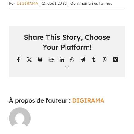
sur
Par
DIGIRAMA
|
11 août 2025
|
Commentaires fermés
How
are
parents
updated
Share This Story, Choose
about
their
Your Platform!
child’s
progress?
Facebook
X
Bluesky
Reddit
LinkedIn
WhatsApp
Telegram
Tumblr
Pinterest
Xing
Email
À propos de l'auteur :
DIGIRAMA