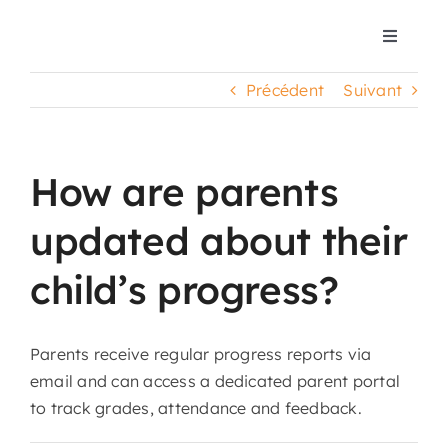
Passer
au
Toggle
Navigat
contenu
Accueil
Précédent
Suivant
Nos podcasts
How are parents
Nos E-books
updated about their
child’s progress?
Nos formations
Notre organisme
Parents receive regular progress reports via
email and can access a dedicated parent portal
to track grades, attendance and feedback.
Contact