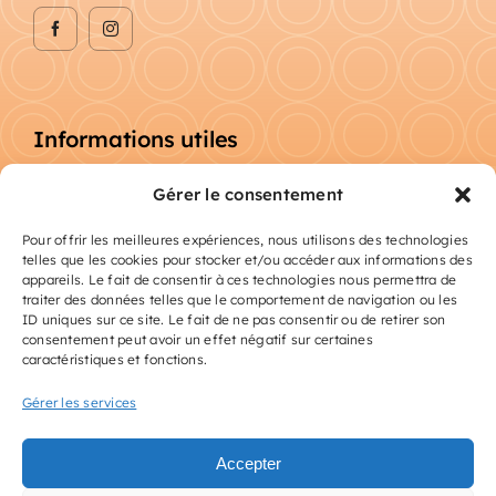
Informations utiles
Gérer le consentement
1917 route de Pierrefeu, 83400 Hyères les
palmiers
Pour offrir les meilleures expériences, nous utilisons des technologies
telles que les cookies pour stocker et/ou accéder aux informations des
appareils. Le fait de consentir à ces technologies nous permettra de
Téléphone : 06.26.24.49.60
traiter des données telles que le comportement de navigation ou les
ID uniques sur ce site. Le fait de ne pas consentir ou de retirer son
contact@digirama.fr
consentement peut avoir un effet négatif sur certaines
caractéristiques et fonctions.
Gérer les services
Accepter
© 2025 - 2026• SARL DIGIRAMA • Tous droits réservés •